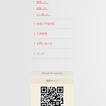
照明（3）
花瓶（8）
ぐい呑（1）
絵画＆平面作品
工房情報
お問い合わせ
リンク
2026.08.08 Saturday
携帯サイト