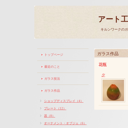
アート
キルンワークのガ
ガラス作品
トップページ
花瓶
最近のこと
夕
ガラス技法
ガラス作品
ショップディスプレイ（4）
プレート（12）
器（8）
オーナメント・オブジェ（6）