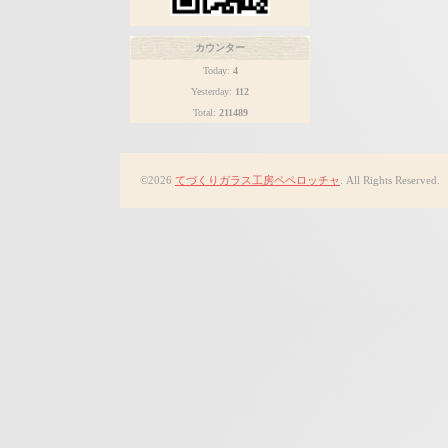
カウンター
Today:
4
Yesterday:
112
Total:
211489
©2026
てづくりガラス工房ペペロッチャ
. All Rights Reserved.